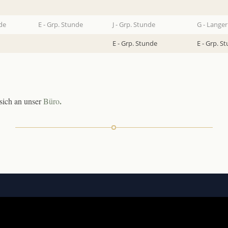
nde
E - Grp. Stunde
J - Grp. Stunde
G - Langer
E - Grp. Stunde
E - Grp. S
.
 sich an unser
Büro