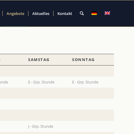
Angebote
Aktuelles
Kontakt
G
SAMSTAG
SONNTAG
G
SAMSTAG
SONNTAG
tunde
E - Grp. Stunde
E - Grp. Stunde
J - Grp. Stunde