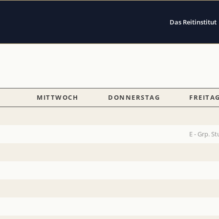
Das Reitinstitut
MITTWOCH
DONNERSTAG
FREITA
MITTWOCH
DONNERSTAG
FREITA
E - Grp. S