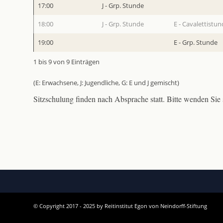
17:00
J - Grp. Stunde
18:00
J - Grp. Stunde
E - Cavalettistu
19:00
E - Grp. Stunde
1 bis 9 von 9 Einträgen
(E: Erwachsene, J: Jugendliche, G: E und J gemischt)
Sitzschulung finden nach Absprache statt. Bitte wenden Sie
© Copyright 2017 - 2025 by Reitinstitut Egon von Neindorff-Stiftung