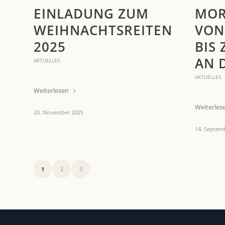
EINLADUNG ZUM
MOR
WEIHNACHTSREITEN
VON
2025
BIS 
AN 
AKTUELLES
AKTUELLES
Weiterlesen
Weiterles
20. November 2025
14. Septem
1
2
3