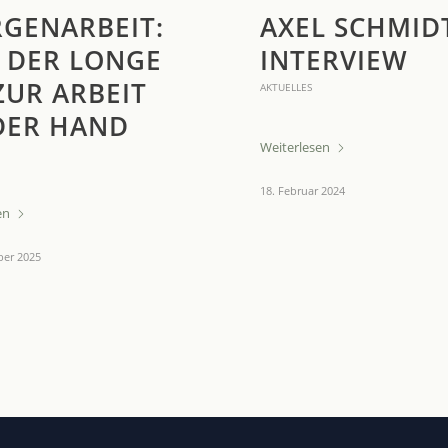
GENARBEIT:
AXEL SCHMID
 DER LONGE
INTERVIEW
ZUR ARBEIT
AKTUELLES
DER HAND
Weiterlesen
18. Februar 2024
en
ber 2025