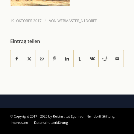
/
19. OKTOBER 2017
VON
WEBMASTER_N1DORFF
Eintrag teilen
© Copyright 2017 - 2025 by Reitinstitut Egon von Neindorff-Stiftung
Impressum
Datenschutzerklärung