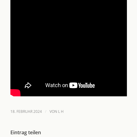
/
18. FEBRUAR 2024
VON
L H
Eintrag teilen