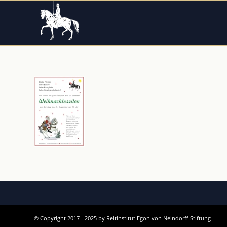
© Copyright 2017 - 2025 by Reitinstitut Egon von Neindorff-Stiftung