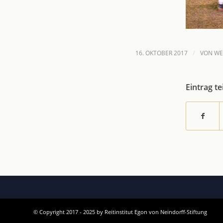
/
16. OKTOBER 2017
VON
WE
Eintrag te
© Copyright 2017 - 2025 by Reitinstitut Egon von Neindorff-Stiftung