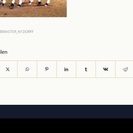
BMASTER_N1DORFF
ilen