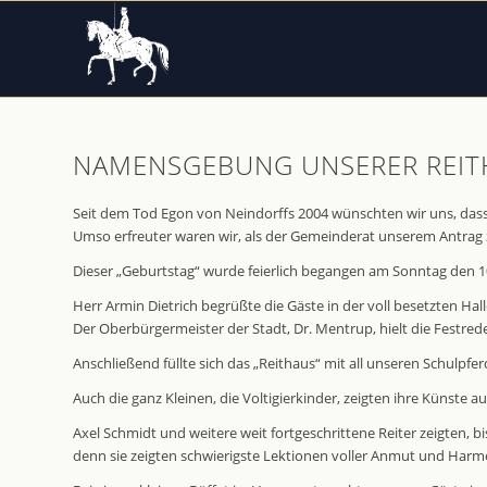
NAMENSGEBUNG UNSERER REITHA
Seit dem Tod Egon von Neindorffs 2004 wünschten wir uns, dass
Umso erfreuter waren wir, als der Gemeinderat unserem Antrag 
Dieser „Geburtstag“ wurde feierlich begangen am Sonntag den 10
Herr Armin Dietrich begrüßte die Gäste in der voll besetzten Ha
Der Oberbürgermeister der Stadt, Dr. Mentrup, hielt die Festred
Anschließend füllte sich das „Reithaus“ mit all unseren Schulpfer
Auch die ganz Kleinen, die Voltigierkinder, zeigten ihre Künste 
Axel Schmidt und weitere weit fortgeschrittene Reiter zeigten, b
denn sie zeigten schwierigste Lektionen voller Anmut und Harm