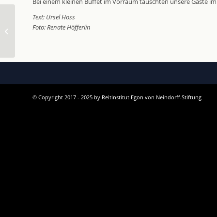
Bei einem kleinen Büffet im Vorraum tauschten unsere Gäste im
Text: Ursel Hoss
Traditionelle
Foto: Renate Höfferlin
Morgenarbeit 2016
© Copyright 2017 - 2025 by Reitinstitut Egon von Neindorff-Stiftung