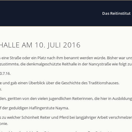
Das Reitinstitut
LLE AM 10. JULI 2016
 eine Straße oder ein Platz nach ihm benannt werden würde. Bisher war uns
zustimmte, die denkmalgeschützte Reithalle in der Nancystraße wie folgt 
.7.16.
lle und gab einen Überblick über die Geschichte des Traditionshauses.
e.
den, geritten von den vielen jugendlichen Reiterinnen, die hier in Ausbildung
auf der geduldigen Haflingerstute Nayma.
is zu welcher Schönheit Reiter und Pferd bei langjähriger Arbeit verschmelz
onie.